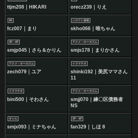
ttjm208｜HIKARI
orecz239｜りえ
4K
シロウト速報
fcz007｜まり
skho066｜唯ちゃん
3P・4P
アクメ・オーガズム
smjp045｜さら＆かりん
smjs178｜まりかさん
アクメ・オーガズム
イラマチオ
zech079｜ユア
shinki192｜美尻ママさん
11
イラマチオ
アクメ・オーガズム
bini500｜そわさん
smjj070｜練〇区債務者
NS
ギャル
3P・4P
smjx093｜ミナちゃん
fan329｜しほ 8